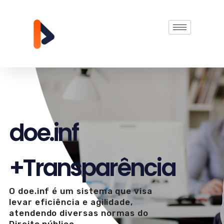
d
o
e
.
i
n
f
+
T
r
a
n
s
p
a
r
ê
n
c
i
a
O doe.inf é um sistema que visa
levar eficiência e agilidade,
atendendo diversas normas do